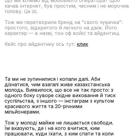
Що ми хочемо від мобільного оператора? Щоб
качав інтернет, був простим, чесним і не морочив
голову. Це izi.
Тож ми перетворили бренд на "свого чувачка":
простого, відкритого й легкого на двіж. Його
характер — в назві, тон оф войсі та айдентиці.
Кейс про айдентику ось тут:
клик
Та ми не зупинилися і копали далі. Аби
дізнатися, чим взагалі живе казахстанська
молодь. Виявилося, що все не так просто: з
одного боку суворе східне виховання й тиск
суспільства, з іншого — інстаграм з культом
красивого життя та 20-річними
мільйонерами.
Тож у молоді майже не лишається свободи.
Їм вказують, де і на кого вчитися, ким
працювати, куди їхати, з ким спати та коли