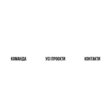
ENG
/
УКР
команда
усі проєкти
контакти
ЗАПУСК МОБІЛЬНОГО ОПЕРАТОРА