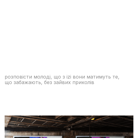
розповісти молоді, що з izi вони матимуть те,
що забажають, без зайвих приколів