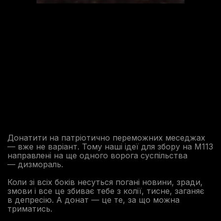
Донатити на патріотично переможних меседжах
— вже не варіант. Тому наші ідеї для збору на М113
направлені на ще одного ворога суспільства
— дизмораль.
Коли зі всіх боків несуться погані новини, зради,
змови і все це збиває тебе з колії, тисне, заганяє
в депресію. А донат — це те, за що можна
триматись.