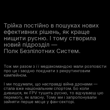
Трійка постійно в пошуках нових
ефективних рішень, як краще
нищити русню. І тому створила
новий підрозділ —
Полк Безпілотних Систем.
Тож ми разом з її медіакомандою мали розповісти
про це і заодно поєднати з рекрутинговим
кампейном.
І ми подумали, що насправді війна дронами —
стала вже національним спортом. Бо коли
дивишся, як FPV тушить русню, то відчуваєш цю
перемогу, як власну. Тому ми і запропонували
зайняти перше місце у фан-секторі.