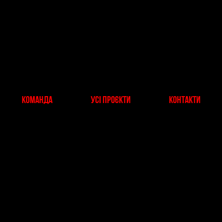
ENG
/
УКР
команда
усі проєкти
контакти
РЕКЛАМНА КАМПАНІЯ